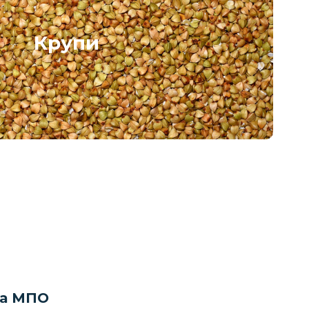
Крупи
на МПО