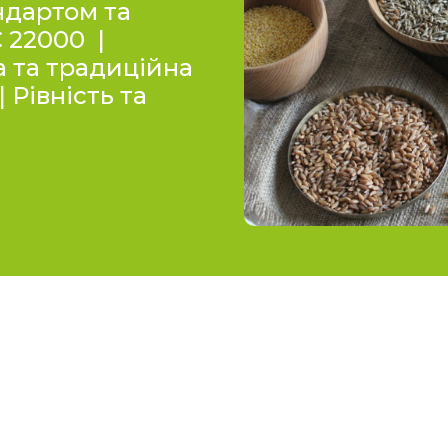
ндартом та
 22000 |
а та традиційна
 Рівність та