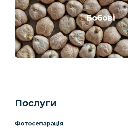
Бобові
Послуги
Фотосепарація