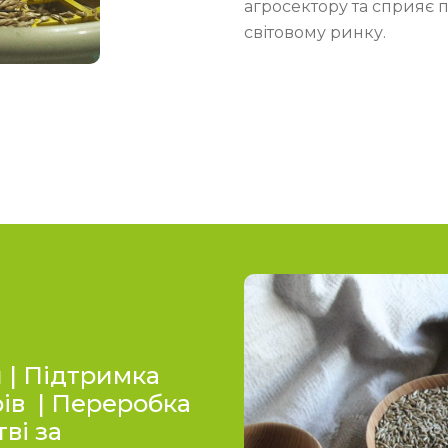
агросектору та сприяє п
світовому ринку.
 | Підтримка
ів | Переробка
ві за