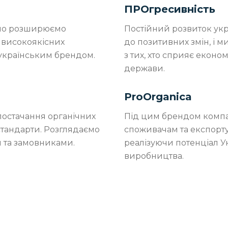
ПРОгресивність
ійно розширюємо
Постійний розвиток ук
 високоякісних
до позитивних змін, і м
 українським брендом.
з тих, хто сприяє еконо
держави.
ProOrganica
постачання органічних
Під цим брендом компа
стандарти. Розглядаємо
споживачам та експортує 
 та замовниками.
реалізуючи потенціал У
виробництва.