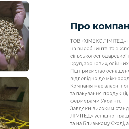
Про компан
ТОВ «ХІМЕКС ЛІМІТЕД» п
на виробництві та експо
сільськогосподарської 
круп, зернових, олійних
Підприємство оснащене
відповідно до міжнарод
Компанія має власні по
та пакування продукції
фермерами України.
Завдяки високим станда
ЛІМІТЕД» успішно працю
та на Близькому Сході, 