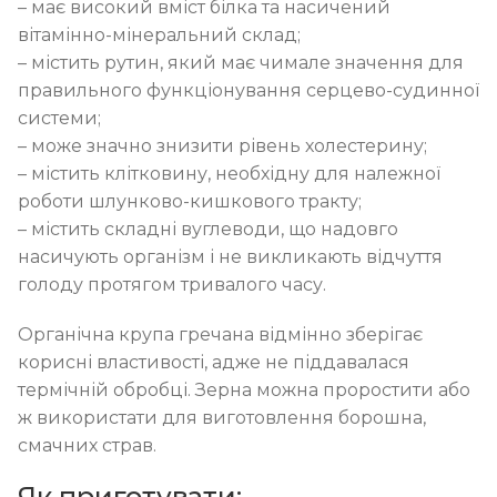
– має високий вміст білка та насичений
вітамінно-мінеральний склад;
– містить рутин, який має чимале значення для
правильного функціонування серцево-судинної
системи;
– може значно знизити рівень холестерину;
– містить клітковину, необхідну для належної
роботи шлунково-кишкового тракту;
– містить складні вуглеводи, що надовго
насичують організм і не викликають відчуття
голоду протягом тривалого часу.
Органічна крупа гречана відмінно зберігає
корисні властивості, адже не піддавалася
термічній обробці. Зерна можна проростити або
ж використати для виготовлення борошна,
смачних страв.
Як приготувати: