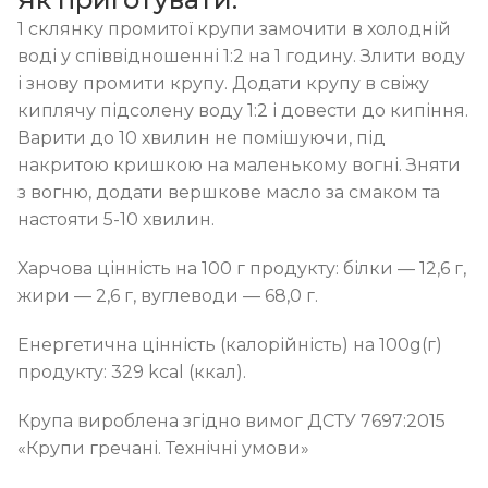
1 склянку промитої крупи замочити в холодній
воді у співвідношенні 1:2 на 1 годину. Злити воду
і знову промити крупу. Додати крупу в свіжу
киплячу підсолену воду 1:2 і довести до кипіння.
Варити до 10 хвилин не помішуючи, під
накритою кришкою на маленькому вогні. Зняти
з вогню, додати вершкове масло за смаком та
настояти 5-10 хвилин.
Харчова цінність на 100 г продукту: білки — 12,6 г,
жири — 2,6 г, вуглеводи — 68,0 г.
Енергетична цінність (калорійність) на 100g(г)
продукту: 329 kcal (ккал).
Крупа вироблена згідно вимог ДСТУ 7697:2015
«Крупи гречані. Технічні умови»