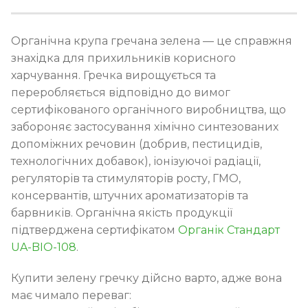
Органічна крупа гречана зелена — це справжня
знахідка для прихильників корисного
харчування. Гречка вирощується та
переробляється відповідно до вимог
сертифікованого органічного виробництва, що
забороняє застосування хімічно синтезованих
допоміжних речовин (добрив, пестицидів,
технологічних добавок), іонізуючої радіації,
регуляторів та стимуляторів росту, ГМО,
консервантів, штучних ароматизаторів та
барвників. Органічна якість продукції
підтверджена сертифікатом
Органік Стандарт
UA-BIO-108
.
Купити зелену гречку дійсно варто, адже вона
має чимало переваг: